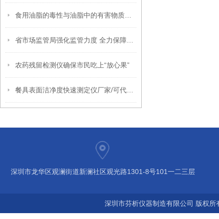
食用油脂的毒性与油脂中的有害物质包含哪些？
省市场监管局强化监管力度 全力保障复学校园食品安全
农药残留检测仪确保市民吃上“放心果”
餐具表面洁净度快速测定仪厂家/可代发贴牌
深圳市龙华区观澜街道新澜社区观光路1301-8号101一二三层
深圳市芬析仪器制造有限公司 版权所有