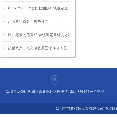
CSY-DS803病害肉检测仪可快速定量检测肉类新鲜度、组胺、细菌毒素
水分测定仪分为哪些种类
呕吐毒素的危害和*及快速定量检测方法
硫磺八角二氧化硫超原国标16倍！具体是怎么回事？
深圳市龙华区观澜街道新澜社区观光路1301-8号101一二三层
深圳市芬析仪器制造有限公司 版权所有