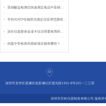
亚硝酸盐检测仪快速测定食品中亚硝酸盐含量超标
手持式ATP生物荧光测定仪应用范围有哪些
深芬仪器胶体金读卡仪治理畜牧用药超标滥用抗生素
鸡蛋中常检兽药残留项目都有哪些？
深圳市龙华区观澜街道新澜社区观光路1301-8号101一二三层
深圳市芬析仪器制造有限公司 版权所有