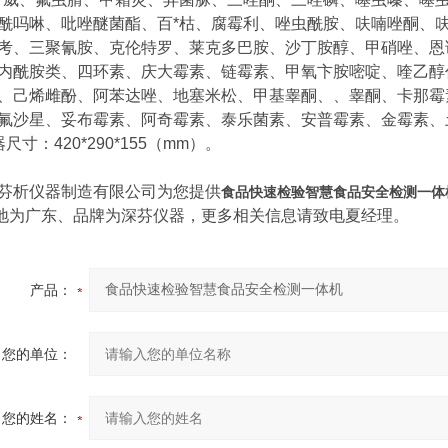
酰吗啉、吡唑醚菌酯、百*枯、腐霉利、唑虫酰胺、呋喃唑酮、
考、三聚氰胺、克伦特罗、莱克多巴胺、沙丁胺醇、甲硝唑、恩
内酰胺类、四环素、庆大霉素、链霉素、甲氧卞胺嘧啶、喹乙醇
、己烯雌酚、阿苯达唑、地塞米松、甲基睾酮、、睾酮、卡那霉
氟沙星、妥布霉素、阿奇霉素、泰乐菌素、安普霉素、金霉素、
尺寸：420*290*155（mm）。
芬析仪器制造有限公司为您提供
食品快速检验智慧食品安全检测一体
地为广东、品牌为深芬仪器，更多相关信息请致电夏经理。
产品：
您的单位：
您的姓名：