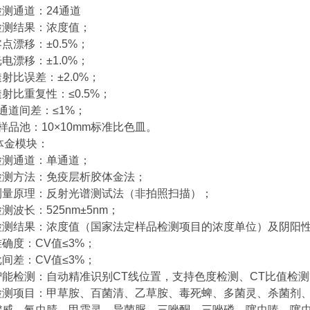
、检测通道：24通道
、检测结果：浓度值；
零点漂移：±0.5%；
光电漂移：±1.0%；
透射比误差：±2.0%；
透射比重复性：≤0.5%；
、通道间差：≤1%；
、样品池：10×10mm标准比色皿。
体金模块：
、检测通道：单通道；
、检测方法：免疫层析胶体金法；
、测量原理：反射光谱测试法（非拍照扫描）；
检测波长：525nm±5nm；
、检测结果：浓度值（国家法定样品检测项目的浓度单位）及阴阳
准确度：CV值≤3%；
批间差：CV值≤3%；
、智能检测：自动精准识别CT线位置，支持色度检测、CT比值
、检测项目：甲草胺、百菌清、乙草胺、毒死蜱、多菌灵、杀菌剂、
*威、氟虫腈、甲霜灵、异菌脲、三唑酮、三唑磷、噻虫嗪、噻