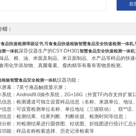
在
介绍：
可食食品快速检测等级证书,可食食品快速检验智慧食品安全快速检测一体机
深芬仪器生产的CSY-DH301
检测一体机
智慧食品安全快速检测一体机
味品、粮、油、米面及制品、米豆面制品、水产品等样品的快速
食用化学添加物、真菌毒素、瘦肉精等有毒有害物质检测。
仪器功能：
速检验智慧食品安全检测一体机
示屏幕：7英寸液晶触摸显示屏；
系统：Android9.0操作系统，2G+16G（外置TF内存支持扩展1
品信息：检测通道可独立设置样品信息（名称、来源单位、地址、
户信息：可设置检测单位名称、单位地址（三级联动）、联**话
测信息：检测结果、结果判断、判断依据、检测时间等信息；
据分析：对检测结果进行圆饼图、柱状图、折线图进行统计汇总
索功能：样品名称检索选择、历史记录检索等