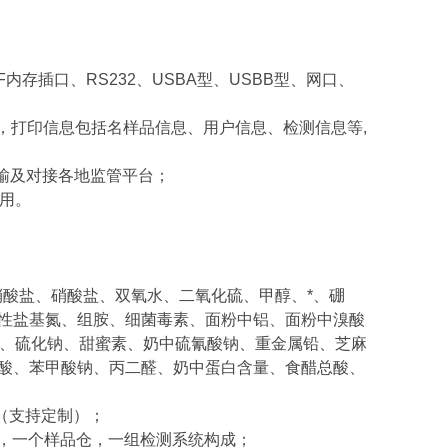
F内存插口、RS232、USBA型、USBB型、网口、
印，打印信息包括名样品信息、用户信息、检测信息等,
据传输及对接各地监管平台；
用。
硝酸盐、硝酸盐、双氧水、二氧化硫、甲醇、*、硼
性盐基氮、组胺、细菌毒素、面粉中铝、面粉中溴酸
度、硫化钠、甜蜜素、奶中硫氰酸钠、重金属铅、芝麻
酸、苯甲酸钠、丙二醛、奶中蛋白含量、食醋总酸、
nm（支持定制）；
），一个样品仓，一组检测系统构成；