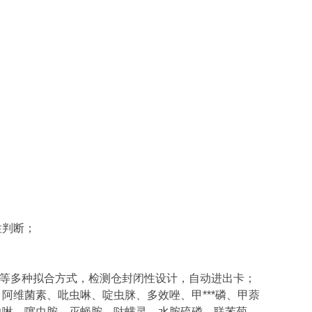
性判断；
检测等多种拟合方式，检测仓封闭性设计，自动进出卡；
阿维菌素、吡虫啉、啶虫脒、多效唑、甲***磷、甲萘
虫啉、噻虫胺、灭蝇胺、哒螨灵、水胺硫磷、联苯菊