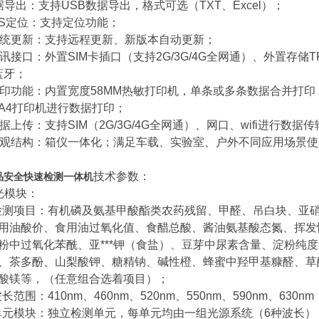
据导出：支持USB数据导出，格式可选（TXT、Excel）；
PS定位：支持定位功能；
系统更新：支持远程更新、新版本自动更新；
通讯接口：外置SIM卡插口（支持2G/3G/4G全网通）、外置存储T
、蓝牙；
打印功能：内置宽度58MM热敏打印机，单条或多条数据合并打
A4打印机进行数据打印；
数据上传：支持SIM（2G/3G/4G全网通）、网口、wifi进行数
外观结构：箱仪一体化；满足车载、实验室、户外不同应用场景使
技术参数：
品安全快速检测一体机
光模块：
、检测项目：有机磷及氨基甲酸酯类农药残留、甲醛、吊白块、亚
用油酸价、食用油过氧化值、食醋总酸、酱油氨基酸态氮、挥发
粉中过氧化苯酰、亚***钾（食盐）、豆芽中尿素含量、淀粉纯
、茶多酚、山梨酸钾、糖精钠、碱性橙、蜂蜜中羟甲基糠醛、草
酸镁等，（任意组合选着项目）；
波长范围：410nm、460nm、520nm、550nm、590nm、630
、单元模块：独立检测单元，每单元均由一组光源系统（6种波长