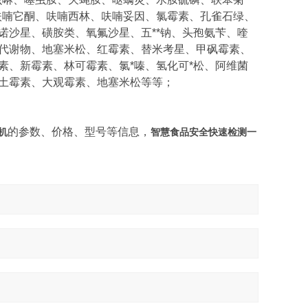
呋喃它酮、呋喃西林、呋喃妥因、氯霉素、孔雀石绿、
诺沙星、磺胺类、氧氟沙星、五**钠、头孢氨苄、喹
代谢物、地塞米松、红霉素、替米考星、甲砜霉素、
素、新霉素、林可霉素、氯*嗪、氢化可*松、阿维菌
土霉素、大观霉素、地塞米松等等；
的参数、价格、型号等信息，
机
智慧食品安全快速检测一