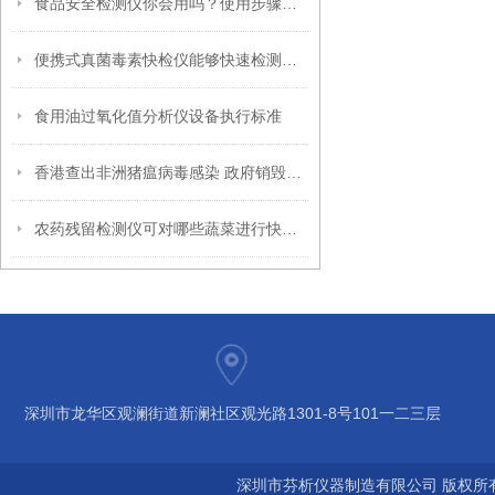
食品安全检测仪你会用吗？使用步骤是什么？
便携式真菌毒素快检仪能够快速检测玉米毒素
食用油过氧化值分析仪设备执行标准
香港查出非洲猪瘟病毒感染 政府销毁上水屠宰场6000头生猪
农药残留检测仪可对哪些蔬菜进行快速检测
深圳市龙华区观澜街道新澜社区观光路1301-8号101一二三层
深圳市芬析仪器制造有限公司 版权所有