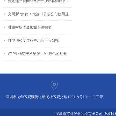
清远连州畜肉或水产品变质检测设备厂家
文明新“食”尚！大连《公筷公勺使用规范》团体标准亮相
吡虫啉胶体金检测卡说明书
锂电池检测过程中水分不容忽视
ATP生物荧光检测仪-卫生评估的利器
深圳市龙华区观澜街道新澜社区观光路1301-8号101一二三层
深圳市芬析仪器制造有限公司 版权所有