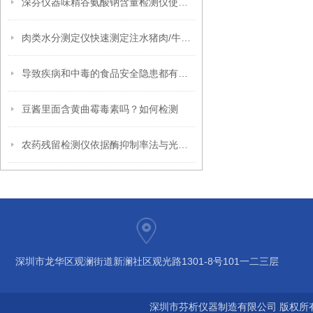
深芬仪器味精谷氨酸钠含量检测仪使用方法
肉类水分测定仪快速测定注水猪肉/牛肉/羊肉/鸡肉
导致疾病和中毒的食品安全隐患都有什么
豆酱里面含黄曲霉毒素吗？如何检测
农药残留检测仪依据酶抑制率法与光电比色法原理
深圳市龙华区观澜街道新澜社区观光路1301-8号101一二三层
深圳市芬析仪器制造有限公司 版权所有