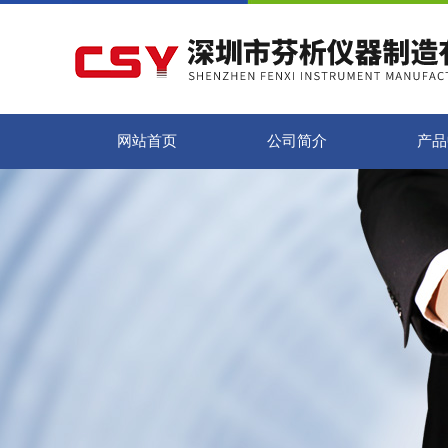
网站首页
公司简介
产品