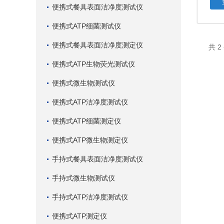
便携式餐具表面洁净度测试仪
便携式ATP细菌测试仪
便携式餐具表面洁净度测定仪
共 
便携式ATP生物荧光测试仪
便携式微生物测试仪
便携式ATP洁净度测试仪
便携式ATP细菌测定仪
便携式ATP微生物测定仪
手持式餐具表面洁净度测试仪
手持式微生物测试仪
手持式ATP洁净度测试仪
便携式ATP测定仪