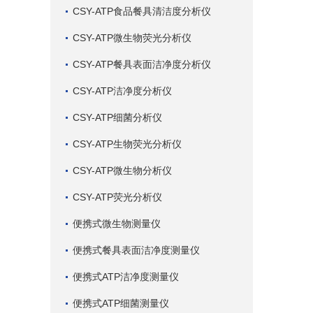
CSY-ATP食品餐具清洁度分析仪
CSY-ATP微生物荧光分析仪
CSY-ATP餐具表面洁净度分析仪
CSY-ATP洁净度分析仪
CSY-ATP细菌分析仪
CSY-ATP生物荧光分析仪
CSY-ATP微生物分析仪
CSY-ATP荧光分析仪
便携式微生物测量仪
便携式餐具表面洁净度测量仪
便携式ATP洁净度测量仪
便携式ATP细菌测量仪