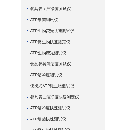
餐具表面洁净度测试仪
ATP细菌测试仪
ATP生物荧光快速测试仪
ATP微生物快速测定仪
ATP生物荧光测试仪
食品餐具清洁度测试仪
ATP洁净度测试仪
便携式ATP微生物测试仪
餐具表面洁净度快速测定仪
ATP洁净度快速测试仪
ATP细菌快速测试仪