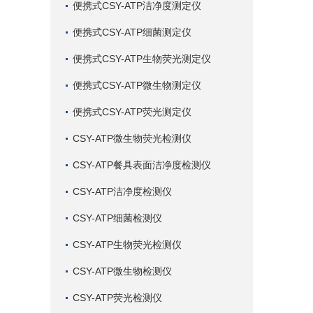
便携式CSY-ATP洁净度测定仪
便携式CSY-ATP细菌测定仪
便携式CSY-ATP生物荧光测定仪
便携式CSY-ATP微生物测定仪
便携式CSY-ATP荧光测定仪
CSY-ATP微生物荧光检测仪
CSY-ATP餐具表面洁净度检测仪
CSY-ATP洁净度检测仪
CSY-ATP细菌检测仪
CSY-ATP生物荧光检测仪
CSY-ATP微生物检测仪
CSY-ATP荧光检测仪