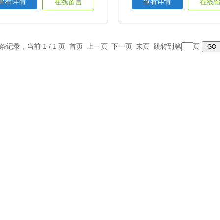
查看详情
查看详情
在线留言
在线
2 条记录，当前 1 / 1 页 首页 上一页 下一页 末页 跳转到第
页