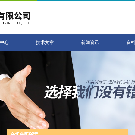
中心
技术文章
新闻资讯
资