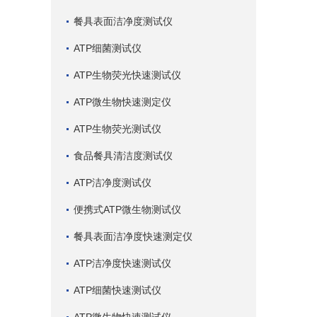
餐具表面洁净度测试仪
ATP细菌测试仪
ATP生物荧光快速测试仪
ATP微生物快速测定仪
ATP生物荧光测试仪
食品餐具清洁度测试仪
ATP洁净度测试仪
便携式ATP微生物测试仪
餐具表面洁净度快速测定仪
ATP洁净度快速测试仪
ATP细菌快速测试仪