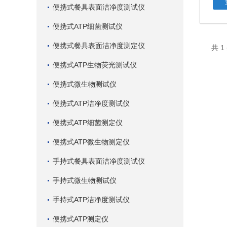
便携式餐具表面洁净度测试仪
便携式ATP细菌测试仪
便携式餐具表面洁净度测定仪
共 
便携式ATP生物荧光测试仪
便携式微生物测试仪
便携式ATP洁净度测试仪
便携式ATP细菌测定仪
便携式ATP微生物测定仪
手持式餐具表面洁净度测试仪
手持式微生物测试仪
手持式ATP洁净度测试仪
便携式ATP测定仪