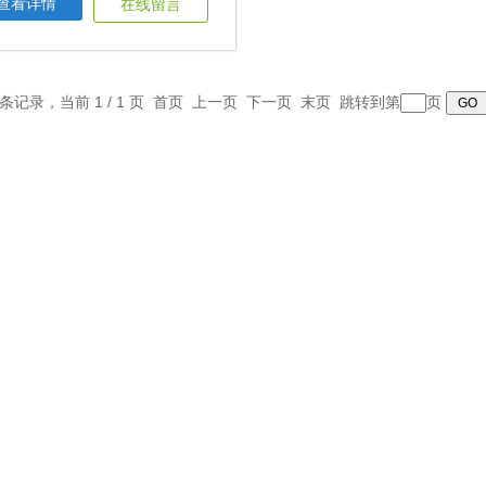
查看详情
在线留言
1 条记录，当前 1 / 1 页 首页 上一页 下一页 末页 跳转到第
页