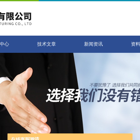
中心
技术文章
新闻资讯
资