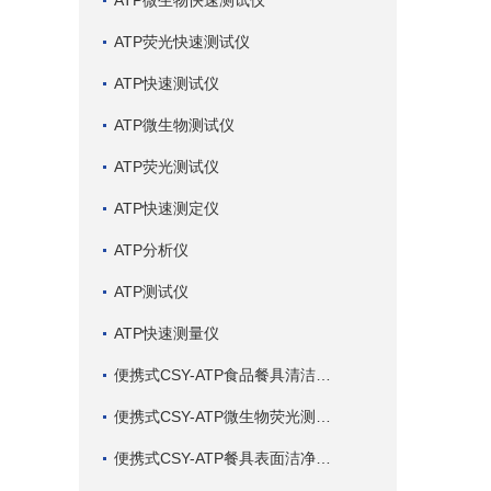
ATP微生物快速测试仪
ATP荧光快速测试仪
ATP快速测试仪
ATP微生物测试仪
ATP荧光测试仪
ATP快速测定仪
ATP分析仪
ATP测试仪
ATP快速测量仪
便携式CSY-ATP食品餐具清洁度测定仪
便携式CSY-ATP微生物荧光测定仪
便携式CSY-ATP餐具表面洁净度测定仪