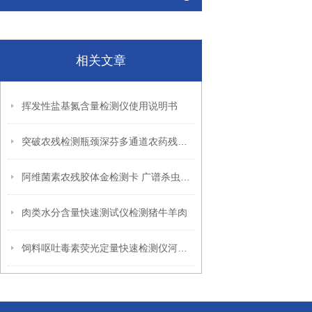
相关文章
挥发性盐基氮含量检测仪使用说明书
突破农残检测瓶颈深芬多通道农药残留检测仪快速测农残
阿维菌素农残胶体金检测卡 广谱杀虫杀螨农药残留检测
肉类水分含量快速测试仪检测猪牛羊肉
饲料呕吐毒素荧光定量快速检测仪河南销售