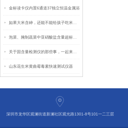
金标读卡仪内置6通道37独立恒温金属浴
如果大米含砷，还能不能给孩子吃米粉？
泡菜、腌制蔬菜中亚硝酸盐含量超标检测仪
关于固含量检测仪的那些事，一起来了解下吧
山东花生米黄曲霉毒素快速测试仪器
深圳市龙华区观澜街道新澜社区观光路1301-8号101一二三层