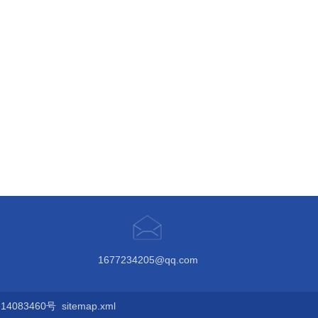
1677234205@qq.com
4083460号
sitemap.xml