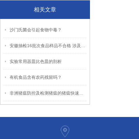
相关文章
沙门氏菌会引起食物中毒？
安徽抽检16批次食品样品不合格 涉及草鱼、腐竹、纯净水等
实验常用器皿比色皿的剖析
有机食品含有农药残留吗？
非洲猪瘟防控及检测猪瘟的猪瘟快速测试仪