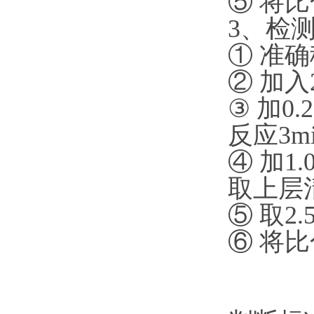
⑤ 将
3、检
① 准确
② 加入
③ 加0
反应3m
④ 加1
取上层
⑤ 取2
⑥ 将