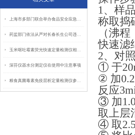
1、样
称取捣碎
上海市多部门联合举办食品安全应急处置演练
（沸程
药监部门依法从严对长春长生公司违法违规生产狂犬病疫苗作出行政处罚
快速滤
玉米呕吐霉素荧光快速定量检测仪相关介绍
2、对
① 于2
深芬仪器水分测定仪在使用中注意事项
② 加0
粮食真菌毒素免疫层析定量检测仪参数介绍
反应3m
③ 加1
取上层
④ 取2