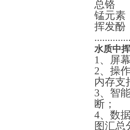
总铬 0
锰元素
挥发酚 
...........
水质中
1、屏
2、操作
内存支持
3、智
断；
4、数
图汇总