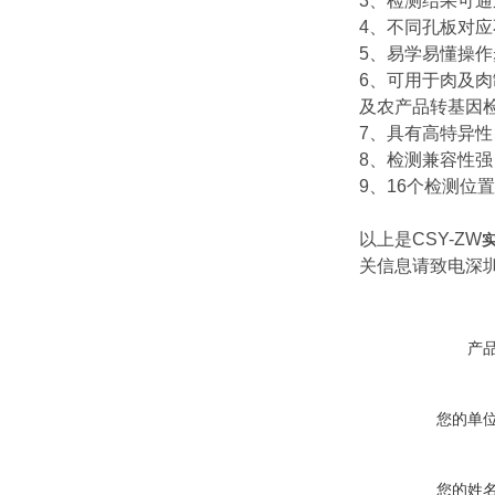
3、检测结果可
4、不同孔板对
5、易学易懂操
6、可用于肉及
及农产品转基因
7、具有高特异
8、检测兼容性强
9、16个检测位
以上是CSY-ZW
关信息请致电深
产
您的单
您的姓