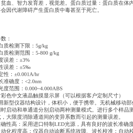
、贫血、智力发育差，视觉差。蛋白质过量：蛋白质在体
将会因代谢障碍产生蛋白质中毒甚至于死亡。
参数：
白质检测下限：5g/kg
质检测范围：5-800 g/kg
度误差：±3%
性误差：±5‰
性：±0.001A/hr
长准确度：<2.0nm
度范围：0.000~4.000ABS
7寸彩色中文液晶触摸显示屏（可以根据客户定制尺寸）
采用新型仪器结构设计，体积小，便于携带。无机械移动部
、同时启动和单通道分别启动两种测量模式。进行多个样品
式，大限度消除通道间的变异系数而引起的测量误差。
、准确性高：采用进口特制LED光源，具有良好的波长准
、自动化程度高：仪器自动诊断系统故障、波长校准：自动