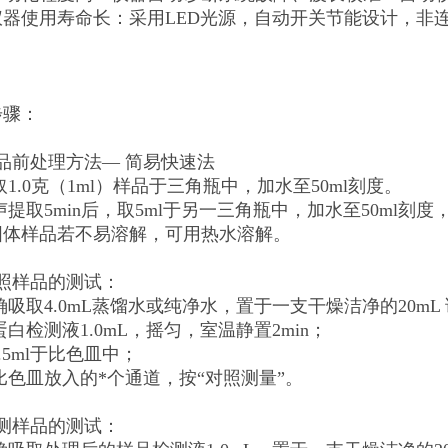
仪器使用寿命长：采用LED光源，自动开关节能设计，非
步骤：
品前处理方法— 简易快速法
取1.0克（1ml）样品于三角瓶中，加水至50ml刻度。
声提取5min后，取5ml于另一三角瓶中，加水至50ml
固体样品若不易溶解，可用热水溶解。
对照样品的测试：
确吸取4.0mL蒸馏水或纯净水，置于一支干燥洁净的20mL
蛋白检测液1.0mL，摇匀，室温静置2min；
2.5ml于比色皿中；
比色皿放入的*个通道，按“对照测量”。
检测样品的测试：