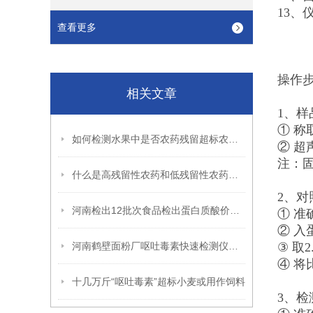
13、
查看更多
操作
相关文章
1、样
① 称
如何检测水果中是否农药残留超标农药残留检测仪
② 超
注：
什么是高残留性农药和低残留性农药，如何检控？
2、
河南检出12批次食品检出蛋白质酸价过氧化值等质量指标问题
① 准
② 入
河南鹤壁面粉厂呕吐毒素快速检测仪器设备供应
③ 取
④ 将
十几万斤“呕吐毒素”超标小麦或用作饲料
3、