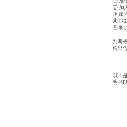
① 准
② 加
③ 加
④ 取
⑤ 将
判断
检出
以上是
明书